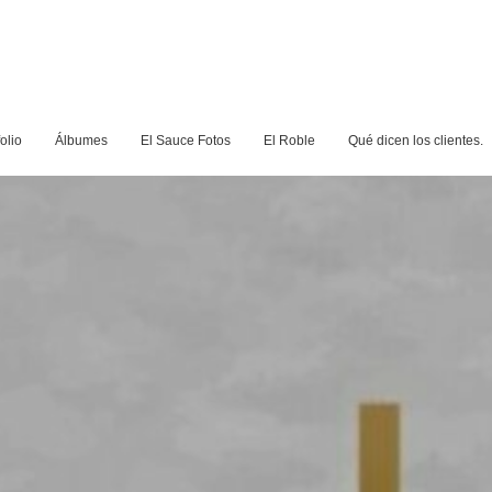
olio
Álbumes
El Sauce Fotos
El Roble
Qué dicen los clientes.