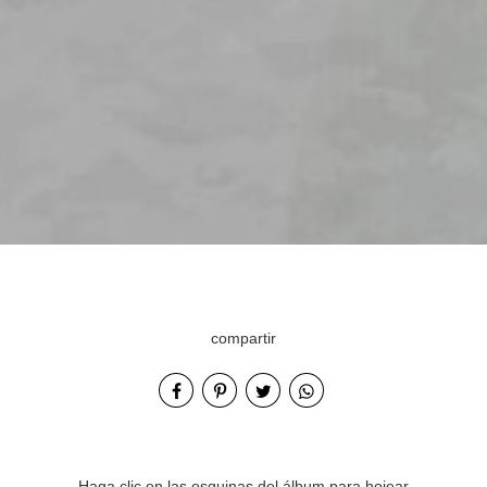
compartir
Haga clic en las esquinas del álbum para hojear