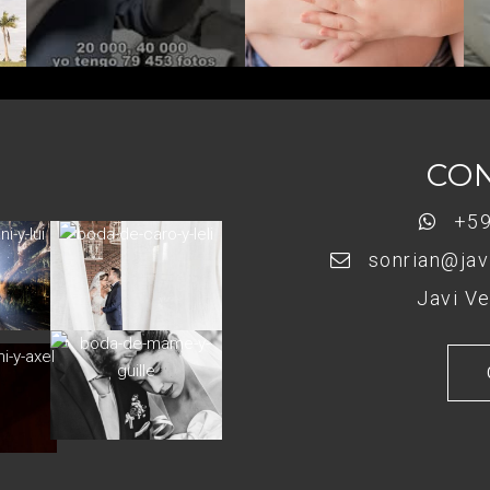
CO
+59
sonrian@jav
Javi Ve